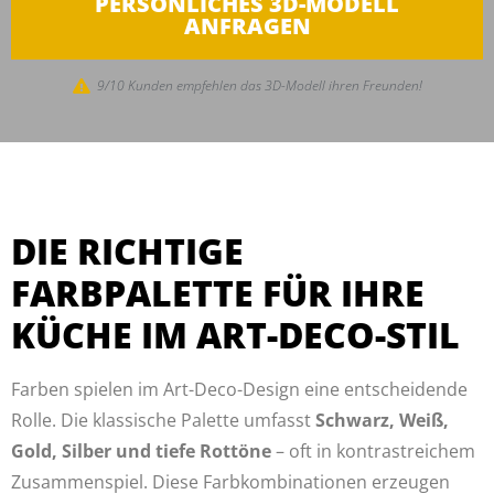
PERSÖNLICHES 3D-MODELL
ANFRAGEN
9/10 Kunden empfehlen das 3D-Modell ihren Freunden!
DIE RICHTIGE
FARBPALETTE FÜR IHRE
KÜCHE IM ART-DECO-STIL
Farben spielen im Art-Deco-Design eine entscheidende
Rolle. Die klassische Palette umfasst
Schwarz, Weiß,
Gold, Silber und tiefe Rottöne
– oft in kontrastreichem
Zusammenspiel. Diese Farbkombinationen erzeugen