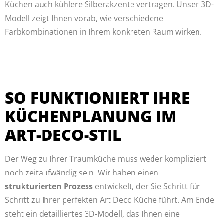
Küchen auch kühlere Silberakzente vertragen. Unser 3D-
Modell zeigt Ihnen vorab, wie verschiedene
Farbkombinationen in Ihrem konkreten Raum wirken.
SO FUNKTIONIERT IHRE
KÜCHENPLANUNG IM
ART-DECO-STIL
Der Weg zu Ihrer Traumküche muss weder kompliziert
noch zeitaufwändig sein. Wir haben einen
strukturierten Prozess
entwickelt, der Sie Schritt für
Schritt zu Ihrer perfekten Art Deco Küche führt. Am Ende
steht ein detailliertes 3D-Modell, das Ihnen eine