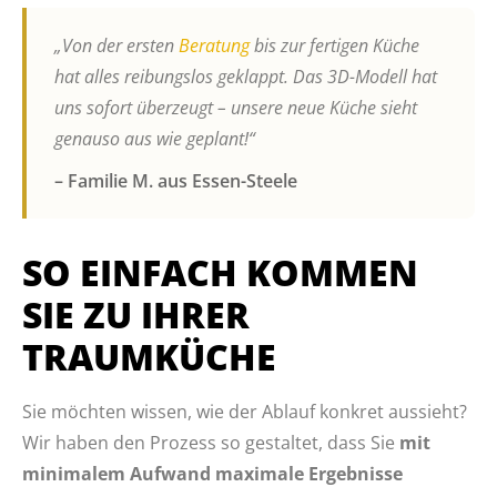
„Von der ersten
Beratung
bis zur fertigen Küche
hat alles reibungslos geklappt. Das 3D-Modell hat
uns sofort überzeugt – unsere neue Küche sieht
genauso aus wie geplant!“
– Familie M. aus Essen-Steele
SO EINFACH KOMMEN
SIE ZU IHRER
TRAUMKÜCHE
Sie möchten wissen, wie der Ablauf konkret aussieht?
Wir haben den Prozess so gestaltet, dass Sie
mit
minimalem Aufwand maximale Ergebnisse