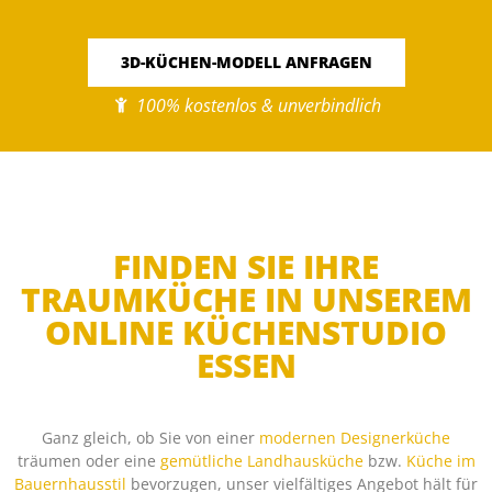
3D-KÜCHEN-MODELL ANFRAGEN
100% kostenlos & unverbindlich
FINDEN SIE IHRE
TRAUMKÜCHE IN UNSEREM
ONLINE KÜCHENSTUDIO
ESSEN
Ganz gleich, ob Sie von einer
modernen Designerküche
träumen oder eine
gemütliche Landhausküche
bzw.
Küche im
Bauernhausstil
bevorzugen, unser vielfältiges Angebot hält für