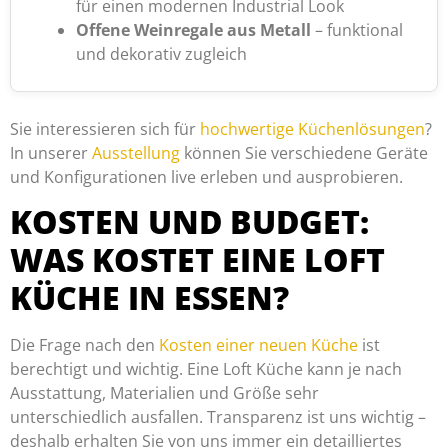
für einen modernen Industrial Look
Offene Weinregale aus Metall
– funktional
und dekorativ zugleich
Sie interessieren sich für
hochwertige Küchenlösungen
?
In unserer
Ausstellung
können Sie verschiedene Geräte
und Konfigurationen live erleben und ausprobieren.
KOSTEN UND BUDGET:
WAS KOSTET EINE LOFT
KÜCHE IN ESSEN?
Die Frage nach den
Kosten einer neuen Küche
ist
berechtigt und wichtig. Eine Loft Küche kann je nach
Ausstattung, Materialien und Größe sehr
unterschiedlich ausfallen. Transparenz ist uns wichtig –
deshalb erhalten Sie von uns immer ein detailliertes