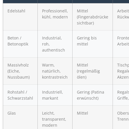
Edelstahl
Professionell,
Mittel
Arbeit
kühl, modern
(Fingerabdrücke
Rück
sichtbar)
Beton /
Industrial,
Gering bis
Front
Betonoptik
roh,
mittel
Arbei
authentisch
Massivholz
Warm,
Mittel
Tischp
(Eiche,
natürlich,
(regelmäßig
Regal
Nussbaum)
kontrastreich
ölen)
Akzen
Rohstahl /
Industriell,
Gering (Patina
Regal
Schwarzstahl
markant
erwünscht)
Griffe
Glas
Leicht,
Mittel
Obers
transparent,
Trenn
modern