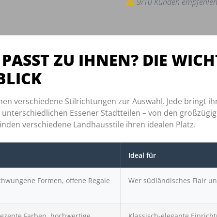
9/10 Kunden empfehlen
ASST ZU IHNEN? DIE WICH
BLICK
n verschiedene Stilrichtungen zur Auswahl. Jede bringt ih
en unterschiedlichen Essener Stadtteilen – von den großzü
nden verschiedene Landhausstile ihren idealen Platz.
Ideal für
chwungene Formen, offene Regale
Wer südländisches Flair und
dezente Farben, hochwertige
Klassisch-elegante Einricht