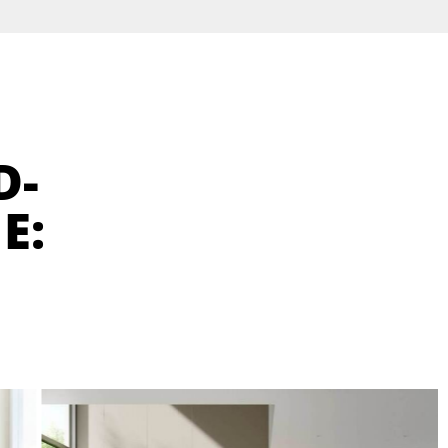
D-
E: