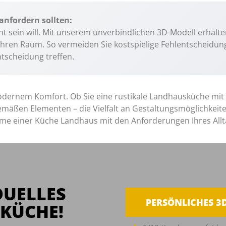
anfordern sollten:
nt sein will. Mit unserem unverbindlichen 3D-Modell erhalten
 Ihren Raum. So vermeiden Sie kostspielige Fehlentscheidu
ntscheidung treffen.
dernem Komfort. Ob Sie eine rustikale Landhausküche mit
ßen Elementen – die Vielfalt an Gestaltungsmöglichkeiten
arme einer Küche Landhaus mit den Anforderungen Ihres All
DUELLES
PERSÖNLICHES 3
KÜCHE!