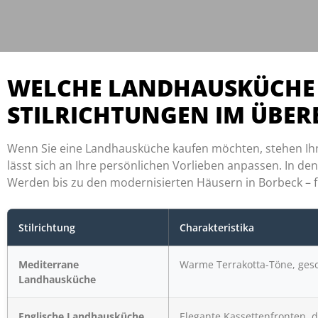
WELCHE LANDHAUSKÜCHE P
STILRICHTUNGEN IM ÜBER
Wenn Sie eine Landhausküche kaufen möchten, stehen Ihne
lässt sich an Ihre persönlichen Vorlieben anpassen. In d
Werden bis zu den modernisierten Häusern in Borbeck – fi
Stilrichtung
Charakteristika
Mediterrane
Warme Terrakotta-Töne, ges
Landhausküche
Englische Landhausküche
Elegante Kassettenfronten, 