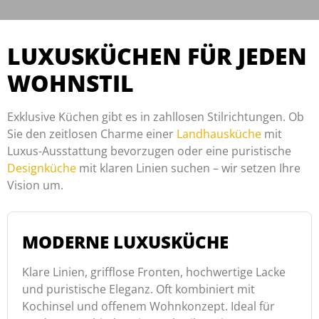
LUXUSKÜCHEN FÜR JEDEN
WOHNSTIL
Exklusive Küchen gibt es in zahllosen Stilrichtungen. Ob
Sie den zeitlosen Charme einer
Landhausküche
mit
Luxus-Ausstattung bevorzugen oder eine puristische
Designküche
mit klaren Linien suchen – wir setzen Ihre
Vision um.
MODERNE LUXUSKÜCHE
Klare Linien, grifflose Fronten, hochwertige Lacke
und puristische Eleganz. Oft kombiniert mit
Kochinsel und offenem Wohnkonzept. Ideal für