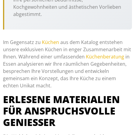
Kochgewohnheiten und ästhetischen Vorlieben
abgestimmt.
Im Gegensatz zu
Küchen
aus dem Katalog entstehen
unsere exklusiven Küchen in enger Zusammenarbeit mit
Ihnen. Während einer umfassenden
Küchenberatung
in
Essen analysieren wir Ihre räumlichen Gegebenheiten,
besprechen Ihre Vorstellungen und entwickeln
gemeinsam ein Konzept, das Ihre Küche zu einem
echten Unikat macht.
ERLESENE MATERIALIEN
FÜR ANSPRUCHSVOLLE
GENIESSER