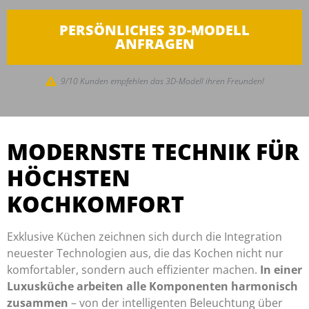
PERSÖNLICHES 3D-MODELL
ANFRAGEN
9/10 Kunden empfehlen das 3D-Modell ihren Freunden!
MODERNSTE TECHNIK FÜR
HÖCHSTEN
KOCHKOMFORT
Exklusive Küchen zeichnen sich durch die Integration
neuester Technologien aus, die das Kochen nicht nur
komfortabler, sondern auch effizienter machen.
In einer
Luxusküche arbeiten alle Komponenten harmonisch
zusammen
– von der intelligenten Beleuchtung über