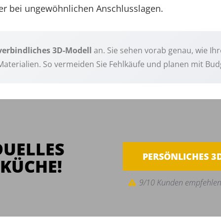
der bei ungewöhnlichen Anschlusslagen.
erbindliches 3D-Modell
an. Sie sehen vorab genau, wie Ihr
Materialien. So vermeiden Sie Fehlkäufe und planen mit Budg
DUELLES
PERSÖNLICHES 3
KÜCHE!
9/10 Kunden empfehlen