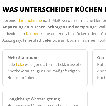
WAS UNTERSCHEIDET KÜCHEN
Bei einer
Einbauküche
nach Maß werden sämtliche Element
Anpassung an Nischen, Schrägen und Vorsprünge
. Wäh
individuellen
Küchen
keine ungenutzten Lücken oder störe
Auszugssysteme statt tiefer Schrankböden, in denen Töp
Mehr Stauraum
Opti
Jede
Ecke
wird genutzt – mit Eckkarussells,
Kühl
Apothekerauszügen und maßgefertigten
Anor
Hochschränken.
Koch
Langfristige Wertsteigerung
Hochwertige Materialien und passgenaue