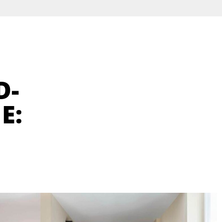
D-
E: